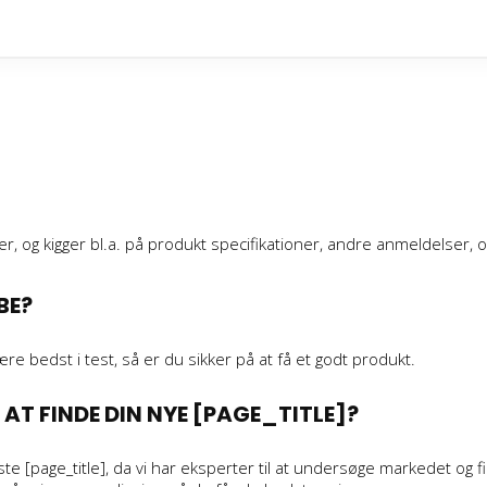
ULEMPER:
Koster lidt mere end andre 
er, og kigger bl.a. på produkt specifikationer, andre anmeldelser, o
BE?
ære bedst i test, så er du sikker på at få et godt produkt.
AT FINDE DIN NYE [PAGE_TITLE]?
dste [page_title], da vi har eksperter til at undersøge markedet o