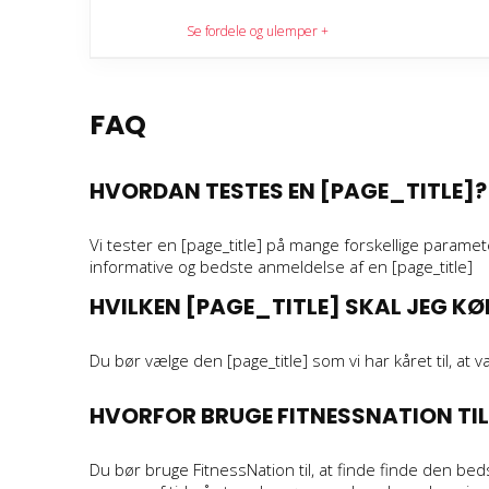
Se fordele og ulemper +
FORDELE:
FAQ
Giver en god trigger punktsmassage
Vibrerende massagebold
HVORDAN TESTES EN [PAGE_TITLE]?
Høj kvalitet
Vi tester en [page_title] på mange forskellige paramet
informative og bedste anmeldelse af en [page_title]
HVILKEN [PAGE_TITLE] SKAL JEG KØ
Du bør vælge den [page_title] som vi har kåret til, at v
HVORFOR BRUGE FITNESSNATION TIL 
Du bør bruge FitnessNation til, at finde finde den be