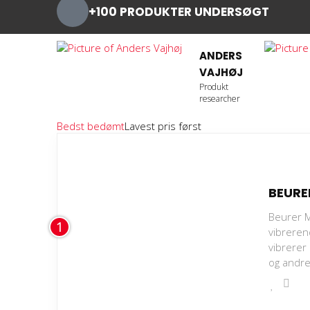
+100 PRODUKTER UNDERSØGT
ANDERS
VAJHØJ
Produkt
researcher
Bedst bedømt
Lavest pris først
BEURE
Beurer 
1
vibreren
vibrerer
og andre