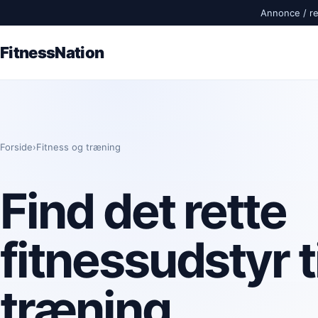
Annonce / rek
FitnessNation
Forside
›
Fitness og træning
Find det rette
fitnessudstyr ti
træning