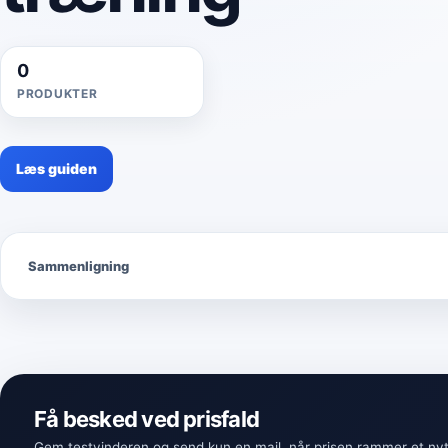
0
PRODUKTER
Læs guiden
Sammenligning
Få besked ved prisfald
Gem testvinderen og send kun en mail, når prisen rammer et nyt