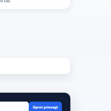
re køb.
Opret prisvagt