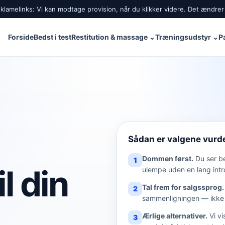
lamelinks: Vi kan modtage provision, når du klikker videre. Det ændrer 
Forside
Bedst i test
Restitution & massage
⌄
Træningsudstyr
⌄
P
Sådan er valgene vurd
Dommen først.
Du ser b
1
l din
ulempe uden en lang intr
Tal frem for salgssprog.
2
sammenligningen — ikke 
Ærlige alternativer.
Vi vi
3