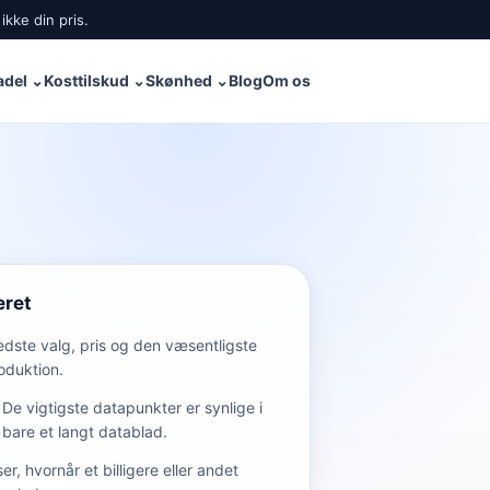
ikke din pris.
adel
⌄
Kosttilskud
⌄
Skønhed
⌄
Blog
Om os
eret
edste valg, pris og den væsentligste
oduktion.
De vigtigste datapunkter er synlige i
bare et langt datablad.
ser, hvornår et billigere eller andet