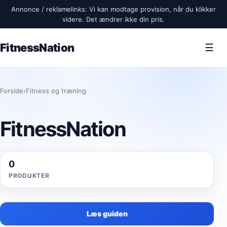
Annonce / reklamelinks: Vi kan modtage provision, når du klikker
videre. Det ændrer ikke din pris.
FitnessNation
☰
Forside
›
Fitness og træning
FitnessNation
0
PRODUKTER
Læs guiden