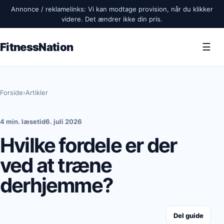
Annonce / reklamelinks: Vi kan modtage provision, når du klikker
videre. Det ændrer ikke din pris.
FitnessNation
☰
Forside
›
Artikler
4 min. læsetid
6. juli 2026
Hvilke fordele er der
ved at træne
derhjemme?
Del guide