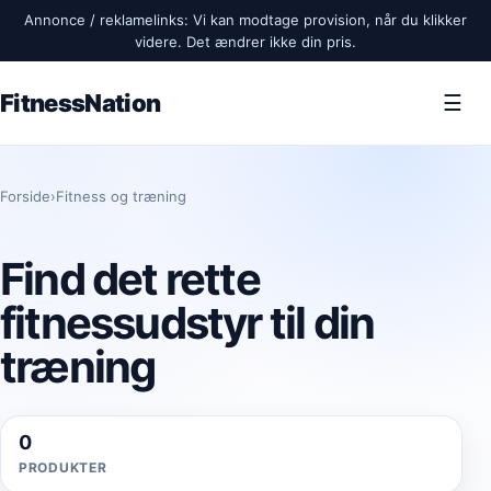
Annonce / reklamelinks: Vi kan modtage provision, når du klikker
videre. Det ændrer ikke din pris.
FitnessNation
☰
Forside
›
Fitness og træning
Find det rette
fitnessudstyr til din
træning
0
PRODUKTER