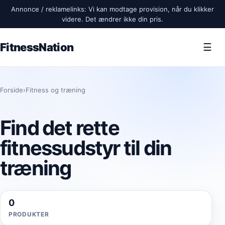
Annonce / reklamelinks: Vi kan modtage provision, når du klikker
videre. Det ændrer ikke din pris.
FitnessNation
☰
Forside
›
Fitness og træning
Find det rette
fitnessudstyr til din
træning
0
PRODUKTER