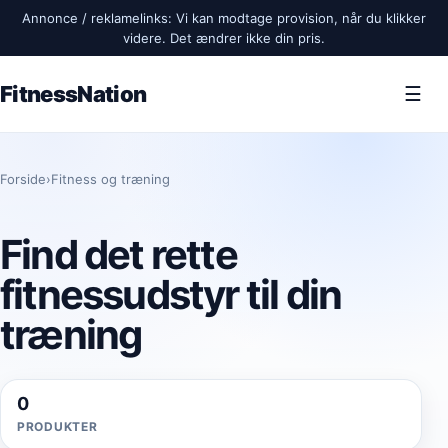
Annonce / reklamelinks: Vi kan modtage provision, når du klikker
videre. Det ændrer ikke din pris.
FitnessNation
☰
Forside
›
Fitness og træning
Find det rette
fitnessudstyr til din
træning
0
PRODUKTER