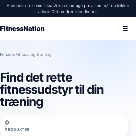
Annonce / reklamelinks: Vi kan modtage provision, når du klikker
videre. Det ændrer ikke din pris.
FitnessNation
☰
Forside
›
Fitness og træning
Find det rette
fitnessudstyr til din
træning
0
PRODUKTER