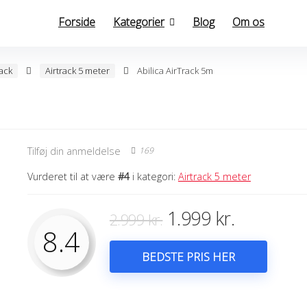
Forside
Kategorier
Blog
Om os
rack
Airtrack 5 meter
Abilica AirTrack 5m
169
Tilføj din anmeldelse
Vurderet til at være
#4
i kategori:
Airtrack 5 meter
Den
Den
1.999
kr.
2.999
kr.
8.4
oprindelige
aktuelle
pris
pris
BEDSTE PRIS HER
var:
er:
2.999 kr..
1.999 kr..