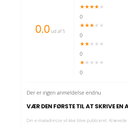
★
★
★
★
★
0
★
★
★
★
★
0.0
ud af 5
0
★
★
★
★
★
0
★
★
★
★
★
0
Der er ingen anmeldelse endnu
VÆR DEN FØRSTE TIL AT SKRIVE EN
Din e-mailadresse vil ikke blive publiceret.
Krævede 