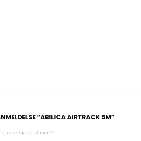
 ANMELDELSE “ABILICA AIRTRACK 5M”
felter er markeret med
*