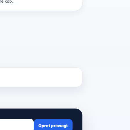
re køb.
Opret prisvagt