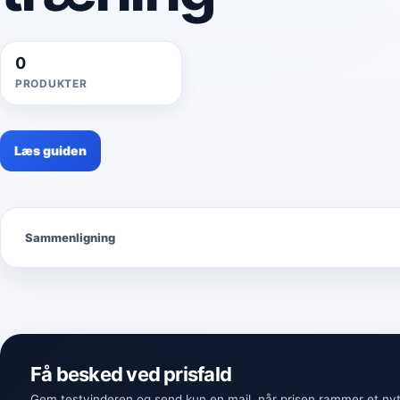
0
PRODUKTER
Læs guiden
Sammenligning
Få besked ved prisfald
Gem testvinderen og send kun en mail, når prisen rammer et nyt