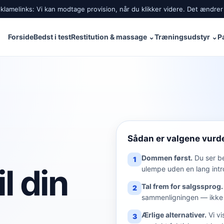
lamelinks: Vi kan modtage provision, når du klikker videre. Det ændrer 
Forside
Bedst i test
Restitution & massage
⌄
Træningsudstyr
⌄
P
Sådan er valgene vurd
Dommen først.
Du ser b
1
l din
ulempe uden en lang intr
Tal frem for salgssprog.
2
sammenligningen — ikke 
Ærlige alternativer.
Vi vi
3