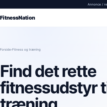
Annonce / rek
FitnessNation
Forside
›
Fitness og træning
Find det rette
fitnessudstyr ti
træning