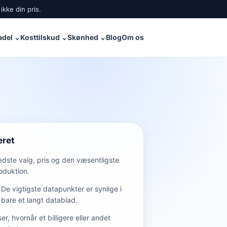
ikke din pris.
adel
⌄
Kosttilskud
⌄
Skønhed
⌄
Blog
Om os
eret
edste valg, pris og den væsentligste
oduktion.
De vigtigste datapunkter er synlige i
bare et langt datablad.
ser, hvornår et billigere eller andet