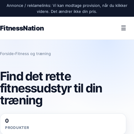
Annonce / reklamelinks: Vi kan modtage provision, når du klikker
videre. Det ændrer ikke din pris.
FitnessNation
☰
Forside
›
Fitness og træning
Find det rette
fitnessudstyr til din
træning
0
PRODUKTER